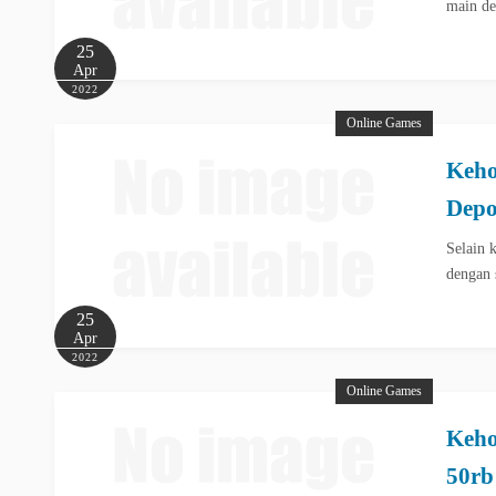
main de
25
Apr
2022
Online Games
Keho
Depo
Selain 
dengan 
25
Apr
2022
Online Games
Keho
50rb