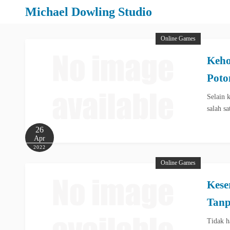
S
Michael Dowling Studio
k
i
Online Games
p
Keho
t
o
Poto
c
Selain 
o
salah s
n
t
26
Apr
e
2022
n
Online Games
t
Kese
Tanp
Tidak h