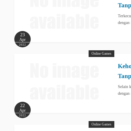
Tanp
Terkecu
dengan 
23
Apr
2022
Online Games
Keho
Tanp
Selain 
dengan 
22
Apr
2022
Online Games