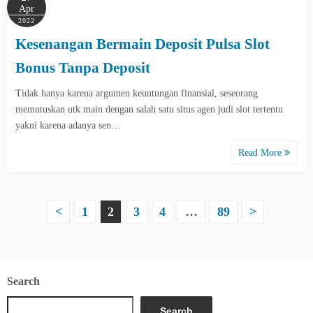
Apr
2022
Kesenangan Bermain Deposit Pulsa Slot
Bonus Tanpa Deposit
Tidak hanya karena argumen keuntungan finansial, seseorang
memutuskan utk main dengan salah satu situs agen judi slot tertentu
yakni karena adanya sen…
Read More
P
<
1
2
3
4
…
89
>
o
s
Search
t
Search