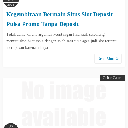
2022
Kegembiraan Bermain Situs Slot Deposit
Pulsa Promo Tanpa Deposit
Tidak cuma karena argumen keuntungan finansial, seseorang
memutuskan buat main dengan salah satu situs agen judi slot tertentu
merupakan karena adanya…
Read More
Online Games
27