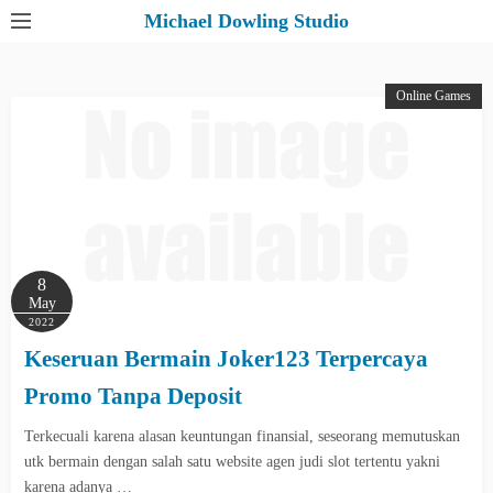
S
Michael Dowling Studio
k
i
Online Games
p
t
o
c
o
n
t
8
e
May
2022
n
Keseruan Bermain Joker123 Terpercaya
t
Promo Tanpa Deposit
Terkecuali karena alasan keuntungan finansial, seseorang memutuskan
utk bermain dengan salah satu website agen judi slot tertentu yakni
karena adanya …