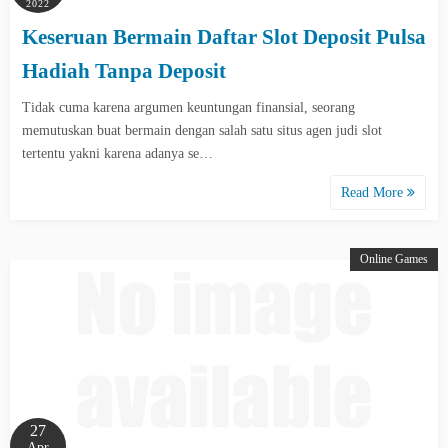
2022
Keseruan Bermain Daftar Slot Deposit Pulsa
Hadiah Tanpa Deposit
Tidak cuma karena argumen keuntungan finansial, seorang
memutuskan buat bermain dengan salah satu situs agen judi slot
tertentu yakni karena adanya se…
Read More
Online Games
27
Apr