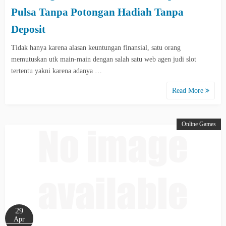
Pulsa Tanpa Potongan Hadiah Tanpa
Deposit
Tidak hanya karena alasan keuntungan finansial, satu orang
memutuskan utk main-main dengan salah satu web agen judi slot
tertentu yakni karena adanya …
Read More
Online Games
29
Apr