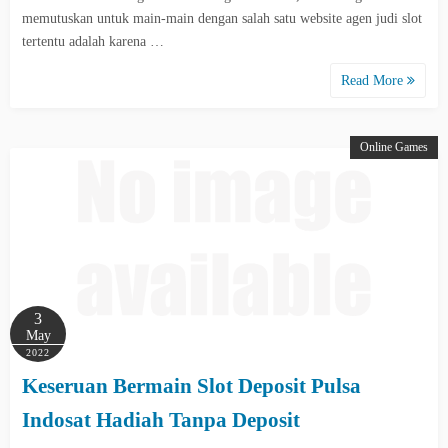
memutuskan untuk main-main dengan salah satu website agen judi slot
tertentu adalah karena …
Read More
Online Games
3
May
2022
Keseruan Bermain Slot Deposit Pulsa
Indosat Hadiah Tanpa Deposit