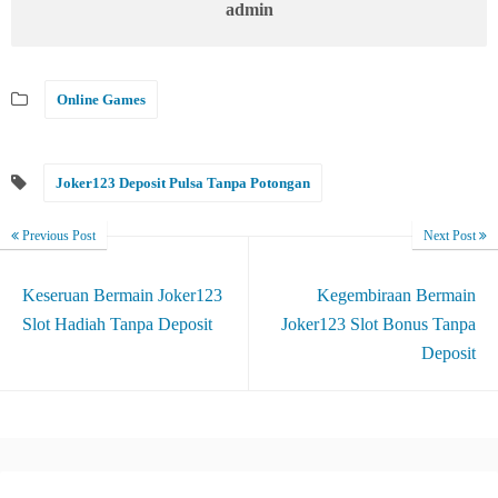
admin
Online Games
Joker123 Deposit Pulsa Tanpa Potongan
Previous Post
Next Post
Keseruan Bermain Joker123
Kegembiraan Bermain
Slot Hadiah Tanpa Deposit
Joker123 Slot Bonus Tanpa
Deposit