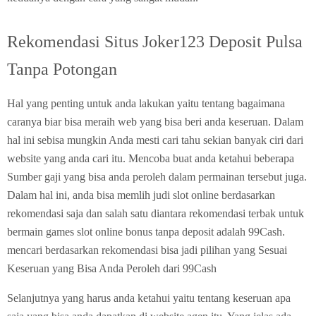
Rekomendasi Situs Joker123 Deposit Pulsa
Tanpa Potongan
Hal yang penting untuk anda lakukan yaitu tentang bagaimana
caranya biar bisa meraih web yang bisa beri anda keseruan. Dalam
hal ini sebisa mungkin Anda mesti cari tahu sekian banyak ciri dari
website yang anda cari itu. Mencoba buat anda ketahui beberapa
Sumber gaji yang bisa anda peroleh dalam permainan tersebut juga.
Dalam hal ini, anda bisa memlih judi slot online berdasarkan
rekomendasi saja dan salah satu diantara rekomendasi terbak untuk
bermain games slot online bonus tanpa deposit adalah 99Cash.
mencari berdasarkan rekomendasi bisa jadi pilihan yang Sesuai
Keseruan yang Bisa Anda Peroleh dari 99Cash
Selanjutnya yang harus anda ketahui yaitu tentang keseruan apa