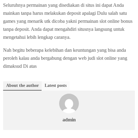
Seluruhnya permainan yang disediakan di situs ini dapat Anda
mainkan tanpa harus melakukan deposit apalagi Dulu salah satu
games yang menarik utk dicoba yakni permainan slot online bonus
tanpa deposit. Anda dapat mengahdiri situsnya langsung untuk
mengetahui lebih lengkap caranya.
Nah begitu beberapa kelebihan dan keuntungan yang bisa anda
peroleh kalau anda bergabung dengan web judi slot online yang
dimaksud Di atas
About the author
Latest posts
admin