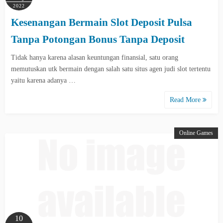
2022
Kesenangan Bermain Slot Deposit Pulsa
Tanpa Potongan Bonus Tanpa Deposit
Tidak hanya karena alasan keuntungan finansial, satu orang
memutuskan utk bermain dengan salah satu situs agen judi slot tertentu
yaitu karena adanya …
Read More
Online Games
10