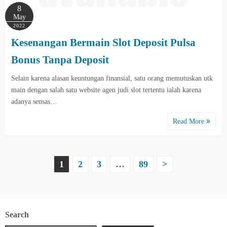
8
May
2022
Kesenangan Bermain Slot Deposit Pulsa
Bonus Tanpa Deposit
Selain karena alasan keuntungan finansial, satu orang memutuskan utk
main dengan salah satu website agen judi slot tertentu ialah karena
adanya sensas…
Read More
P
1
2
3
…
89
>
o
s
Search
t