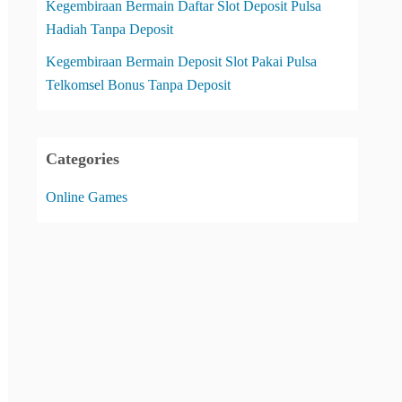
Kegembiraan Bermain Daftar Slot Deposit Pulsa
Hadiah Tanpa Deposit
Kegembiraan Bermain Deposit Slot Pakai Pulsa
Telkomsel Bonus Tanpa Deposit
Categories
Online Games