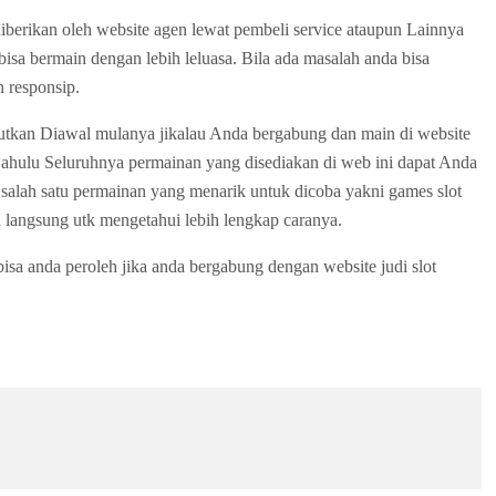
g diberikan oleh website agen lewat pembeli service ataupun Lainnya
sa bermain dengan lebih leluasa. Bila ada masalah anda bisa
 responsip.
butkan Diawal mulanya jikalau Anda bergabung dan main di website
 Dahulu Seluruhnya permainan yang disediakan di web ini dapat Anda
 salah satu permainan yang menarik untuk dicoba yakni games slot
a langsung utk mengetahui lebih lengkap caranya.
sa anda peroleh jika anda bergabung dengan website judi slot