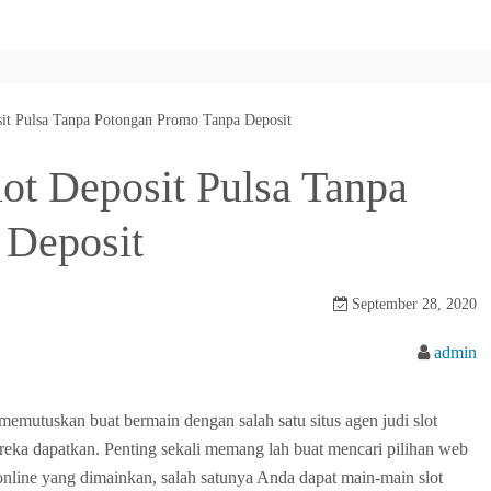
sit Pulsa Tanpa Potongan Promo Tanpa Deposit
ot Deposit Pulsa Tanpa
 Deposit
September 28, 2020
admin
emutuskan buat bermain dengan salah satu situs agen judi slot
ereka dapatkan. Penting sekali memang lah buat mencari pilihan web
online yang dimainkan, salah satunya Anda dapat main-main slot