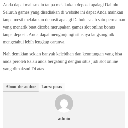
Anda dapat main-main tanpa melakukan deposit apalagi Dahulu
Seluruh games yang disediakan di website ini dapat Anda mainkan
tanpa mesti melakukan deposit apalagi Dahulu salah satu permainan
yang menarik buat dicoba merupakan games slot online bonus
tanpa deposit. Anda dapat mengunjungi situsnya langsung utk
mengetahui lebih lengkap caranya.
Nah demikian sekian banyak kelebihan dan keuntungan yang bisa
anda peroleh kalau anda bergabung dengan situs judi slot online
yang dimaksud Di atas
About the author
Latest posts
admin