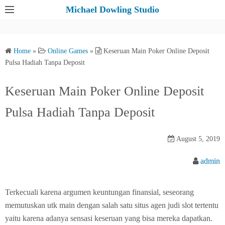
S
Michael Dowling Studio
k
i
p
Home
»
Online Games
»
Keseruan Main Poker Online Deposit
t
Pulsa Hadiah Tanpa Deposit
o
c
Keseruan Main Poker Online Deposit
o
Pulsa Hadiah Tanpa Deposit
n
t
e
August 5, 2019
n
admin
t
Terkecuali karena argumen keuntungan finansial, seseorang
memutuskan utk main dengan salah satu situs agen judi slot tertentu
yaitu karena adanya sensasi keseruan yang bisa mereka dapatkan.