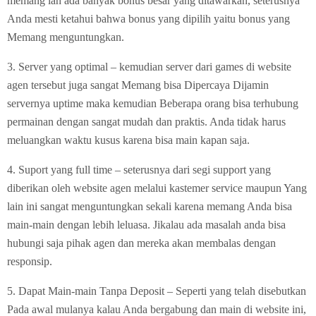
memang lah ada banyak bonus besar yang ditawarkan, seterusnya
Anda mesti ketahui bahwa bonus yang dipilih yaitu bonus yang
Memang menguntungkan.
3. Server yang optimal – kemudian server dari games di website
agen tersebut juga sangat Memang bisa Dipercaya Dijamin
servernya uptime maka kemudian Beberapa orang bisa terhubung
permainan dengan sangat mudah dan praktis. Anda tidak harus
meluangkan waktu kusus karena bisa main kapan saja.
4. Suport yang full time – seterusnya dari segi support yang
diberikan oleh website agen melalui kastemer service maupun Yang
lain ini sangat menguntungkan sekali karena memang Anda bisa
main-main dengan lebih leluasa. Jikalau ada masalah anda bisa
hubungi saja pihak agen dan mereka akan membalas dengan
responsip.
5. Dapat Main-main Tanpa Deposit – Seperti yang telah disebutkan
Pada awal mulanya kalau Anda bergabung dan main di website ini,