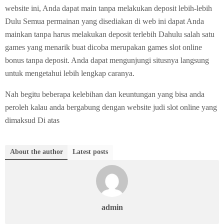
website ini, Anda dapat main tanpa melakukan deposit lebih-lebih
Dulu Semua permainan yang disediakan di web ini dapat Anda
mainkan tanpa harus melakukan deposit terlebih Dahulu salah satu
games yang menarik buat dicoba merupakan games slot online
bonus tanpa deposit. Anda dapat mengunjungi situsnya langsung
untuk mengetahui lebih lengkap caranya.
Nah begitu beberapa kelebihan dan keuntungan yang bisa anda
peroleh kalau anda bergabung dengan website judi slot online yang
dimaksud Di atas
About the author
Latest posts
admin