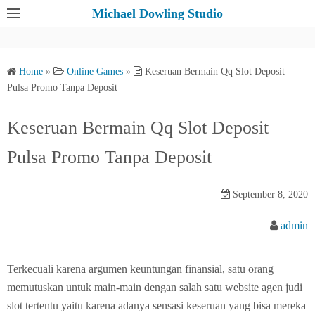
S
Michael Dowling Studio
k
i
p
Home
»
Online Games
»
Keseruan Bermain Qq Slot Deposit
t
Pulsa Promo Tanpa Deposit
o
c
Keseruan Bermain Qq Slot Deposit
o
Pulsa Promo Tanpa Deposit
n
t
e
September 8, 2020
n
admin
t
Terkecuali karena argumen keuntungan finansial, satu orang
memutuskan untuk main-main dengan salah satu website agen judi
slot tertentu yaitu karena adanya sensasi keseruan yang bisa mereka