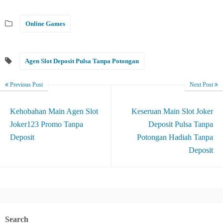
Online Games
Agen Slot Deposit Pulsa Tanpa Potongan
Previous Post
Next Post
Kehobahan Main Agen Slot
Keseruan Main Slot Joker
Joker123 Promo Tanpa
Deposit Pulsa Tanpa
Deposit
Potongan Hadiah Tanpa
Deposit
Search