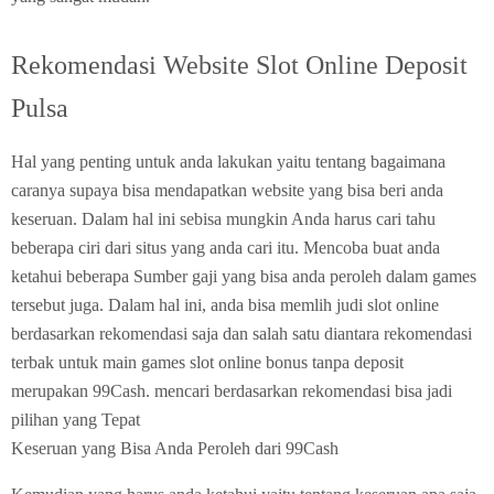
Rekomendasi Website Slot Online Deposit
Pulsa
Hal yang penting untuk anda lakukan yaitu tentang bagaimana
caranya supaya bisa mendapatkan website yang bisa beri anda
keseruan. Dalam hal ini sebisa mungkin Anda harus cari tahu
beberapa ciri dari situs yang anda cari itu. Mencoba buat anda
ketahui beberapa Sumber gaji yang bisa anda peroleh dalam games
tersebut juga. Dalam hal ini, anda bisa memlih judi slot online
berdasarkan rekomendasi saja dan salah satu diantara rekomendasi
terbak untuk main games slot online bonus tanpa deposit
merupakan 99Cash. mencari berdasarkan rekomendasi bisa jadi
pilihan yang Tepat
Keseruan yang Bisa Anda Peroleh dari 99Cash