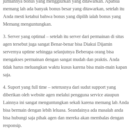
jumlahnya bonus yang menggiurkan yang ditawarkan. Apabila
memang lah ada banyak bonus besar yang ditawarkan, setelah itu
Anda mesti ketahui bahwa bonus yang dipilih ialah bonus yang
Memang menguntungkan.
3. Server yang optimal – setelah itu server dari permainan di situs
agen tersebut juga sangat Benar-benar bisa Diakui Dijamin
servernya uptime sehingga selanjutnya Beberapa orang bisa
mengakses permainan dengan sangat mudah dan praktis. Anda
tidak harus meluangkan waktu kusus karena bisa main-main kapan
saja.
4. Suport yang full time – seterusnya dari sudut support yang
diberikan oleh website agen melalui pengguna service ataupun
Lainnya ini sangat menguntungkan sekali karena memang lah Anda
bisa bermain dengan lebih leluasa. Seandainya ada masalah anda
bisa hubungi saja pihak agen dan mereka akan membalas dengan
responsip.