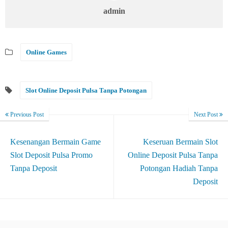
admin
Online Games
Slot Online Deposit Pulsa Tanpa Potongan
Previous Post
Next Post
Kesenangan Bermain Game
Keseruan Bermain Slot
Slot Deposit Pulsa Promo
Online Deposit Pulsa Tanpa
Tanpa Deposit
Potongan Hadiah Tanpa
Deposit