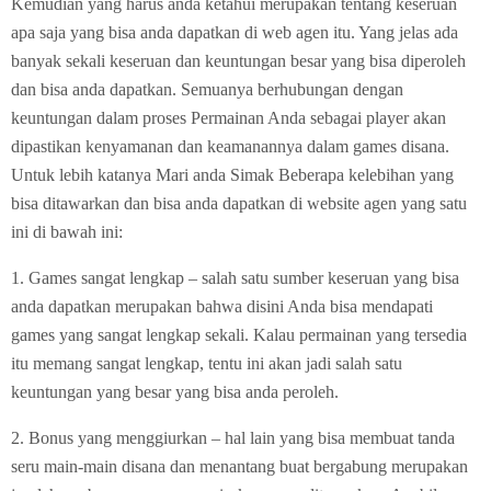
Kemudian yang harus anda ketahui merupakan tentang keseruan
apa saja yang bisa anda dapatkan di web agen itu. Yang jelas ada
banyak sekali keseruan dan keuntungan besar yang bisa diperoleh
dan bisa anda dapatkan. Semuanya berhubungan dengan
keuntungan dalam proses Permainan Anda sebagai player akan
dipastikan kenyamanan dan keamanannya dalam games disana.
Untuk lebih katanya Mari anda Simak Beberapa kelebihan yang
bisa ditawarkan dan bisa anda dapatkan di website agen yang satu
ini di bawah ini:
1. Games sangat lengkap – salah satu sumber keseruan yang bisa
anda dapatkan merupakan bahwa disini Anda bisa mendapati
games yang sangat lengkap sekali. Kalau permainan yang tersedia
itu memang sangat lengkap, tentu ini akan jadi salah satu
keuntungan yang besar yang bisa anda peroleh.
2. Bonus yang menggiurkan – hal lain yang bisa membuat tanda
seru main-main disana dan menantang buat bergabung merupakan