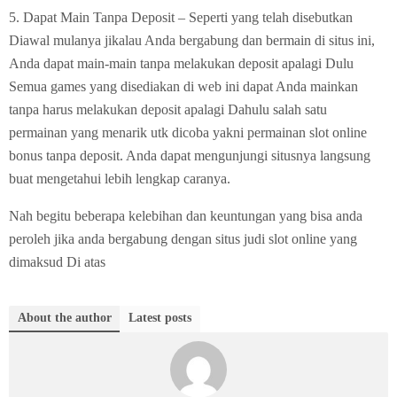
5. Dapat Main Tanpa Deposit – Seperti yang telah disebutkan
Diawal mulanya jikalau Anda bergabung dan bermain di situs ini,
Anda dapat main-main tanpa melakukan deposit apalagi Dulu
Semua games yang disediakan di web ini dapat Anda mainkan
tanpa harus melakukan deposit apalagi Dahulu salah satu
permainan yang menarik utk dicoba yakni permainan slot online
bonus tanpa deposit. Anda dapat mengunjungi situsnya langsung
buat mengetahui lebih lengkap caranya.
Nah begitu beberapa kelebihan dan keuntungan yang bisa anda
peroleh jika anda bergabung dengan situs judi slot online yang
dimaksud Di atas
About the author
Latest posts