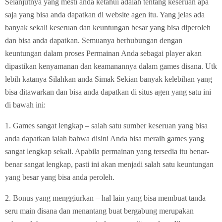
Selanjutnya yang mesti anda ketahui adalah tentang keseruan apa
saja yang bisa anda dapatkan di website agen itu. Yang jelas ada
banyak sekali keseruan dan keuntungan besar yang bisa diperoleh
dan bisa anda dapatkan. Semuanya berhubungan dengan
keuntungan dalam proses Permainan Anda sebagai player akan
dipastikan kenyamanan dan keamanannya dalam games disana. Utk
lebih katanya Silahkan anda Simak Sekian banyak kelebihan yang
bisa ditawarkan dan bisa anda dapatkan di situs agen yang satu ini
di bawah ini:
1. Games sangat lengkap – salah satu sumber keseruan yang bisa
anda dapatkan ialah bahwa disini Anda bisa meraih games yang
sangat lengkap sekali. Apabila permainan yang tersedia itu benar-
benar sangat lengkap, pasti ini akan menjadi salah satu keuntungan
yang besar yang bisa anda peroleh.
2. Bonus yang menggiurkan – hal lain yang bisa membuat tanda
seru main disana dan menantang buat bergabung merupakan