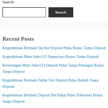
Search
Search
Recent Posts
Kegembiraan Bermain Qq Slot Deposit Pulsa Bonus Tanpa Deposit
Kegembiraan Main Joker123 Terpercaya Bonus Tanpa Deposit
Kesenangan Main Joker123 Deposit Pulsa Tanpa Potongan Bonus
Tanpa Deposit
Kegembiraan Bermain Daftar Slot Deposit Pulsa Hadiah Tanpa
Deposit
Kegembiraan Bermain Deposit Slot Pakai Pulsa Telkomsel Bonus
Tanpa Deposit