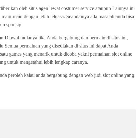
g diberikan oleh situs agen lewat costumer service ataupun Lainnya ini
 main-main dengan lebih leluasa. Seandainya ada masalah anda bisa
 responsip.
an Diawal mulanya jika Anda bergabung dan bermain di situs ini,
u Semua permainan yang disediakan di situs ini dapat Anda
satu games yang menarik untuk dicoba yakni permainan slot online
ung untuk mengetahui lebih lengkap caranya.
nda peroleh kalau anda bergabung dengan web judi slot online yang