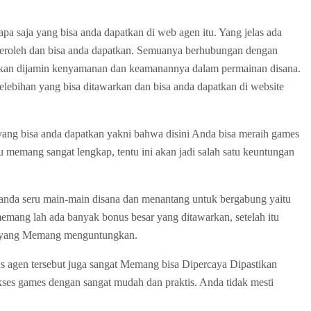
apa saja yang bisa anda dapatkan di web agen itu. Yang jelas ada
iperoleh dan bisa anda dapatkan. Semuanya berhubungan dengan
akan dijamin kenyamanan dan keamanannya dalam permainan disana.
lebihan yang bisa ditawarkan dan bisa anda dapatkan di website
 yang bisa anda dapatkan yakni bahwa disini Anda bisa meraih games
tu memang sangat lengkap, tentu ini akan jadi salah satu keuntungan
tanda seru main-main disana dan menantang untuk bergabung yaitu
mang lah ada banyak bonus besar yang ditawarkan, setelah itu
us yang Memang menguntungkan.
itus agen tersebut juga sangat Memang bisa Dipercaya Dipastikan
es games dengan sangat mudah dan praktis. Anda tidak mesti