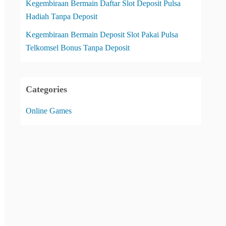
Kegembiraan Bermain Daftar Slot Deposit Pulsa
Hadiah Tanpa Deposit
Kegembiraan Bermain Deposit Slot Pakai Pulsa
Telkomsel Bonus Tanpa Deposit
Categories
Online Games