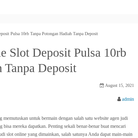
osit Pulsa 10rb Tanpa Potongan Hadiah Tanpa Deposit
Slot Deposit Pulsa 10rb
 Tanpa Deposit
August 15, 2021
admin
g memutuskan untuk bermain dengan salah satu website agen judi
g bisa mereka dapatkan. Penting sekali benar-benar buat mencari
di slot online yang dimainkan, salah satunya Anda dapat main-main