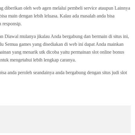
yang diberikan oleh web agen melalui pembeli service ataupun Lainnya
isa main dengan lebih leluasa. Kalau ada masalah anda bisa
 responsip.
an Diawal mulanya jikalau Anda bergabung dan bermain di situs ini,
lu Semua games yang disediakan di web ini dapat Anda mainkan
mainan yang menarik utk dicoba yaitu permainan slot online bonus
untuk mengetahui lebih lengkap caranya.
sa anda peroleh seandainya anda bergabung dengan situs judi slot