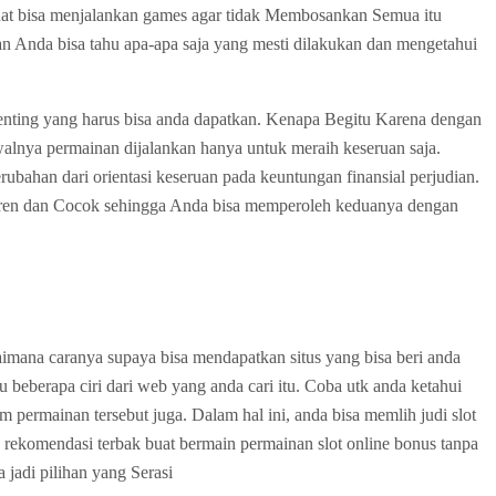
 buat bisa menjalankan games agar tidak Membosankan Semua itu
Anda bisa tahu apa-apa saja yang mesti dilakukan dan mengetahui
enting yang harus bisa anda dapatkan. Kenapa Begitu Karena dengan
walnya permainan dijalankan hanya untuk meraih keseruan saja.
ubahan dari orientasi keseruan pada keuntungan finansial perjudian.
 keren dan Cocok sehingga Anda bisa memperoleh keduanya dengan
imana caranya supaya bisa mendapatkan situs yang bisa beri anda
u beberapa ciri dari web yang anda cari itu. Coba utk anda ketahui
 permainan tersebut juga. Dalam hal ini, anda bisa memlih judi slot
a rekomendasi terbak buat bermain permainan slot online bonus tanpa
 jadi pilihan yang Serasi