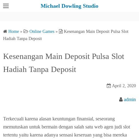
S
Michael Dowling Studio
k
i
p
Home
»
Online Games
»
Kesenangan Main Deposit Pulsa Slot
t
Hadiah Tanpa Deposit
o
c
Kesenangan Main Deposit Pulsa Slot
o
Hadiah Tanpa Deposit
n
t
e
April 2, 2020
n
admin
t
Terkecuali karena alasan keuntungan finansial, seseorang
memutuskan untuk bermain dengan salah satu web agen judi slot
tertentu yaitu karena adanya sensasi keseruan yang bisa mereka