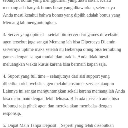
sebanyak bonus yang menggiurkan yang ditawarkan. Kalau
memang ada banyak bonus besar yang ditawarkan, seterusnya
Anda mesti ketahui bahwa bonus yang dipilih adalah bonus yang
Memang lah menguntungkan.
3. Server yang optimal – setelah itu server dari games di website
agen tersebut juga sangat Memang lah bisa Dipercaya Dijamin
servernya uptime maka setelah itu Beberapa orang bisa terhubung
games dengan sangat mudah dan praktis. Anda tidak mesti
meluangkan waktu kusus karena bisa bermain kapan saja.
4. Suport yang full time – selanjutnya dari sisi support yang
diberikan oleh website agen melalui costumer service ataupun
Lainnya ini sangat menguntungkan sekali karena memang lah Anda
bisa main-main dengan lebih leluasa. Bila ada masalah anda bisa
hubungi saja pihak agen dan mereka akan membalas dengan
responsip.
5. Dapat Main Tanpa Deposit – Seperti yang telah disebutkan