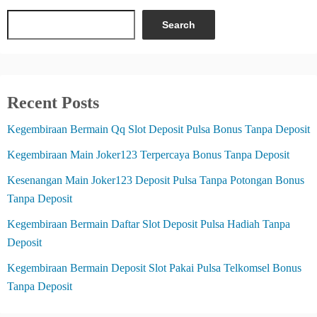
Search
Recent Posts
Kegembiraan Bermain Qq Slot Deposit Pulsa Bonus Tanpa Deposit
Kegembiraan Main Joker123 Terpercaya Bonus Tanpa Deposit
Kesenangan Main Joker123 Deposit Pulsa Tanpa Potongan Bonus
Tanpa Deposit
Kegembiraan Bermain Daftar Slot Deposit Pulsa Hadiah Tanpa
Deposit
Kegembiraan Bermain Deposit Slot Pakai Pulsa Telkomsel Bonus
Tanpa Deposit