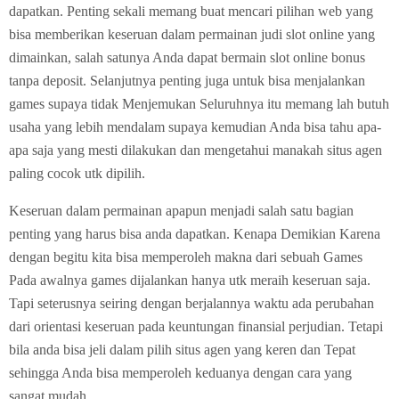
dapatkan. Penting sekali memang buat mencari pilihan web yang
bisa memberikan keseruan dalam permainan judi slot online yang
dimainkan, salah satunya Anda dapat bermain slot online bonus
tanpa deposit. Selanjutnya penting juga untuk bisa menjalankan
games supaya tidak Menjemukan Seluruhnya itu memang lah butuh
usaha yang lebih mendalam supaya kemudian Anda bisa tahu apa-
apa saja yang mesti dilakukan dan mengetahui manakah situs agen
paling cocok utk dipilih.
Keseruan dalam permainan apapun menjadi salah satu bagian
penting yang harus bisa anda dapatkan. Kenapa Demikian Karena
dengan begitu kita bisa memperoleh makna dari sebuah Games
Pada awalnya games dijalankan hanya utk meraih keseruan saja.
Tapi seterusnya seiring dengan berjalannya waktu ada perubahan
dari orientasi keseruan pada keuntungan finansial perjudian. Tetapi
bila anda bisa jeli dalam pilih situs agen yang keren dan Tepat
sehingga Anda bisa memperoleh keduanya dengan cara yang
sangat mudah.