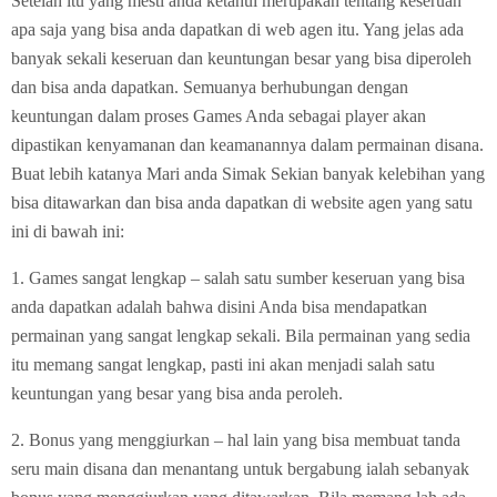
Setelah itu yang mesti anda ketahui merupakan tentang keseruan
apa saja yang bisa anda dapatkan di web agen itu. Yang jelas ada
banyak sekali keseruan dan keuntungan besar yang bisa diperoleh
dan bisa anda dapatkan. Semuanya berhubungan dengan
keuntungan dalam proses Games Anda sebagai player akan
dipastikan kenyamanan dan keamanannya dalam permainan disana.
Buat lebih katanya Mari anda Simak Sekian banyak kelebihan yang
bisa ditawarkan dan bisa anda dapatkan di website agen yang satu
ini di bawah ini:
1. Games sangat lengkap – salah satu sumber keseruan yang bisa
anda dapatkan adalah bahwa disini Anda bisa mendapatkan
permainan yang sangat lengkap sekali. Bila permainan yang sedia
itu memang sangat lengkap, pasti ini akan menjadi salah satu
keuntungan yang besar yang bisa anda peroleh.
2. Bonus yang menggiurkan – hal lain yang bisa membuat tanda
seru main disana dan menantang untuk bergabung ialah sebanyak