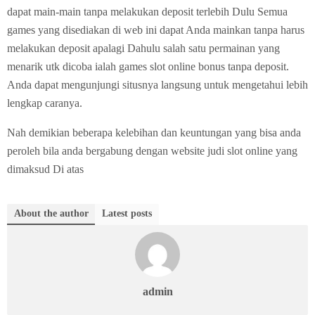
dapat main-main tanpa melakukan deposit terlebih Dulu Semua
games yang disediakan di web ini dapat Anda mainkan tanpa harus
melakukan deposit apalagi Dahulu salah satu permainan yang
menarik utk dicoba ialah games slot online bonus tanpa deposit.
Anda dapat mengunjungi situsnya langsung untuk mengetahui lebih
lengkap caranya.
Nah demikian beberapa kelebihan dan keuntungan yang bisa anda
peroleh bila anda bergabung dengan website judi slot online yang
dimaksud Di atas
About the author
Latest posts
admin