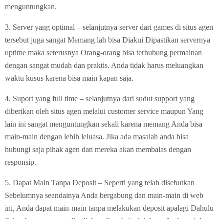
menguntungkan.
3. Server yang optimal – selanjutnya server dari games di situs agen
tersebut juga sangat Memang lah bisa Diakui Dipastikan servernya
uptime maka seterusnya Orang-orang bisa terhubung permainan
dengan sangat mudah dan praktis. Anda tidak harus meluangkan
waktu kusus karena bisa main kapan saja.
4. Suport yang full time – selanjutnya dari sudut support yang
diberikan oleh situs agen melalui customer service maupun Yang
lain ini sangat menguntungkan sekali karena memang Anda bisa
main-main dengan lebih leluasa. Jika ada masalah anda bisa
hubungi saja pihak agen dan mereka akan membalas dengan
responsip.
5. Dapat Main Tanpa Deposit – Seperti yang telah disebutkan
Sebelumnya seandainya Anda bergabung dan main-main di web
ini, Anda dapat main-main tanpa melakukan deposit apalagi Dahulu