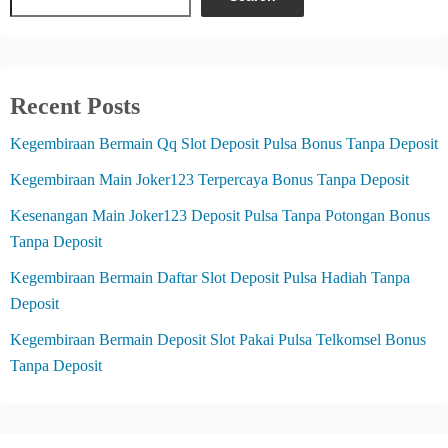
Recent Posts
Kegembiraan Bermain Qq Slot Deposit Pulsa Bonus Tanpa Deposit
Kegembiraan Main Joker123 Terpercaya Bonus Tanpa Deposit
Kesenangan Main Joker123 Deposit Pulsa Tanpa Potongan Bonus
Tanpa Deposit
Kegembiraan Bermain Daftar Slot Deposit Pulsa Hadiah Tanpa
Deposit
Kegembiraan Bermain Deposit Slot Pakai Pulsa Telkomsel Bonus
Tanpa Deposit