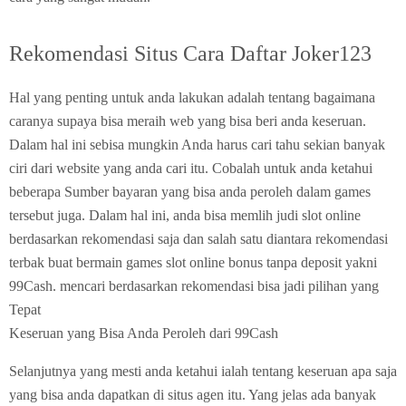
Rekomendasi Situs Cara Daftar Joker123
Hal yang penting untuk anda lakukan adalah tentang bagaimana
caranya supaya bisa meraih web yang bisa beri anda keseruan.
Dalam hal ini sebisa mungkin Anda harus cari tahu sekian banyak
ciri dari website yang anda cari itu. Cobalah untuk anda ketahui
beberapa Sumber bayaran yang bisa anda peroleh dalam games
tersebut juga. Dalam hal ini, anda bisa memlih judi slot online
berdasarkan rekomendasi saja dan salah satu diantara rekomendasi
terbak buat bermain games slot online bonus tanpa deposit yakni
99Cash. mencari berdasarkan rekomendasi bisa jadi pilihan yang
Tepat
Keseruan yang Bisa Anda Peroleh dari 99Cash
Selanjutnya yang mesti anda ketahui ialah tentang keseruan apa saja
yang bisa anda dapatkan di situs agen itu. Yang jelas ada banyak