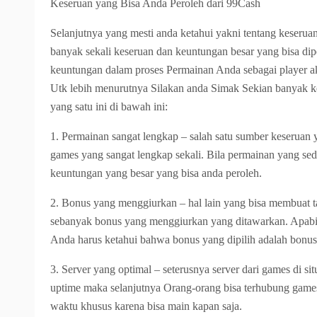
Keseruan yang Bisa Anda Peroleh dari 99Cash
Selanjutnya yang mesti anda ketahui yakni tentang keseruan 
banyak sekali keseruan dan keuntungan besar yang bisa d
keuntungan dalam proses Permainan Anda sebagai player 
Utk lebih menurutnya Silakan anda Simak Sekian banyak kel
yang satu ini di bawah ini:
1. Permainan sangat lengkap – salah satu sumber keseruan 
games yang sangat lengkap sekali. Bila permainan yang sedia
keuntungan yang besar yang bisa anda peroleh.
2. Bonus yang menggiurkan – hal lain yang bisa membuat 
sebanyak bonus yang menggiurkan yang ditawarkan. Apabil
Anda harus ketahui bahwa bonus yang dipilih adalah bo
3. Server yang optimal – seterusnya server dari games di s
uptime maka selanjutnya Orang-orang bisa terhubung game
waktu khusus karena bisa main kapan saja.