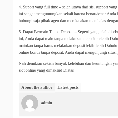
4. Suport yang full time – selanjutnya dari sisi support ya
ini sangat menguntungkan sekali karena benar-benar Anda b
hubungi saja pihak agen dan mereka akan membalas dengan
5. Dapat Bermain Tanpa Deposit – Seperti yang telah dis
ini, Anda dapat main tanpa melakukan deposit terlebih Dah
mainkan tanpa harus melakukan deposit lebih-lebih Dahulu 
online bonus tanpa deposit. Anda dapat mengunjungi situsn
Nah demikian sekian banyak kelebihan dan keuntungan yang
slot online yang dimaksud Diatas
About the author
Latest posts
admin