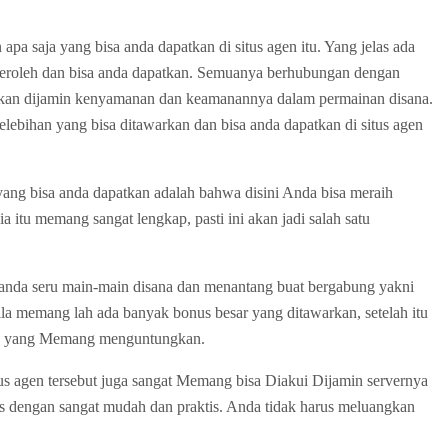
apa saja yang bisa anda dapatkan di situs agen itu. Yang jelas ada
iperoleh dan bisa anda dapatkan. Semuanya berhubungan dengan
akan dijamin kenyamanan dan keamanannya dalam permainan disana.
ebihan yang bisa ditawarkan dan bisa anda dapatkan di situs agen
yang bisa anda dapatkan adalah bahwa disini Anda bisa meraih
 itu memang sangat lengkap, pasti ini akan jadi salah satu
tanda seru main-main disana dan menantang buat bergabung yakni
a memang lah ada banyak bonus besar yang ditawarkan, setelah itu
nus yang Memang menguntungkan.
itus agen tersebut juga sangat Memang bisa Diakui Dijamin servernya
s dengan sangat mudah dan praktis. Anda tidak harus meluangkan