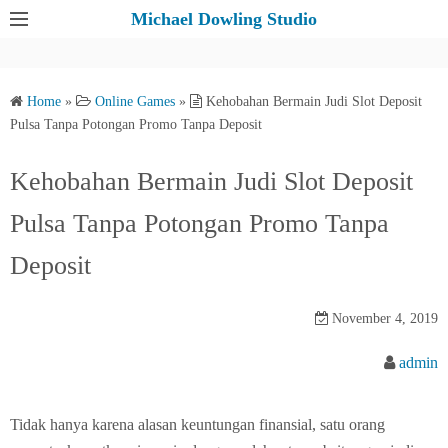
S
Michael Dowling Studio
k
i
p
Home
»
Online Games
»
Kehobahan Bermain Judi Slot Deposit
t
Pulsa Tanpa Potongan Promo Tanpa Deposit
o
c
Kehobahan Bermain Judi Slot Deposit
o
Pulsa Tanpa Potongan Promo Tanpa
n
t
Deposit
e
n
November 4, 2019
t
admin
Tidak hanya karena alasan keuntungan finansial, satu orang