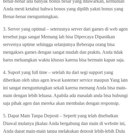
benar-benar ada banyak bonus besar yang ditawarkan, kemudian
Anda mesti ketahui bahwa bonus yang dipilih yakni bonus yang
Benar-benar menguntungkan.
3. Server yang optimal – seterusnya server dari games di web agen
tersebut juga sangat Memang lah bisa Dipercaya Dipastikan
servernya uptime sehingga selanjutnya Beberapa orang bisa
mengakses games dengan sangat mudah dan praktis. Anda tidak
harus meluangkan waktu khusus karena bisa bermain kapan saja.
4. Suport yang full time – setelah itu dari segi support yang
diberikan oleh situs agen lewat kastemer service maupun Yang lain
ini sangat menguntungkan sekali karena memang Anda bisa main-
main dengan lebih leluasa. Apabila ada masalah anda bisa hubungi
saja pihak agen dan mereka akan membalas dengan responsip.
5. Dapat Main Tanpa Deposit – Seperti yang telah disebutkan
Diawal mulanya jikalau Anda bergabung dan main di website ini,
Anda dapat main-main tanpa melakukan deposit lebih-lebih Dulu