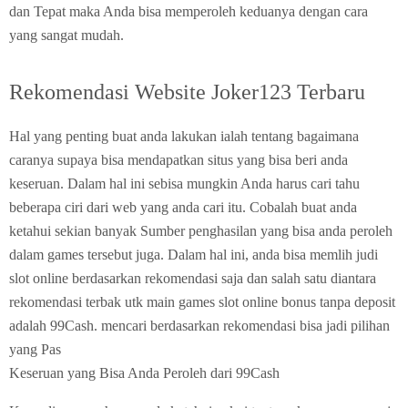
dan Tepat maka Anda bisa memperoleh keduanya dengan cara
yang sangat mudah.
Rekomendasi Website Joker123 Terbaru
Hal yang penting buat anda lakukan ialah tentang bagaimana
caranya supaya bisa mendapatkan situs yang bisa beri anda
keseruan. Dalam hal ini sebisa mungkin Anda harus cari tahu
beberapa ciri dari web yang anda cari itu. Cobalah buat anda
ketahui sekian banyak Sumber penghasilan yang bisa anda peroleh
dalam games tersebut juga. Dalam hal ini, anda bisa memlih judi
slot online berdasarkan rekomendasi saja dan salah satu diantara
rekomendasi terbak utk main games slot online bonus tanpa deposit
adalah 99Cash. mencari berdasarkan rekomendasi bisa jadi pilihan
yang Pas
Keseruan yang Bisa Anda Peroleh dari 99Cash