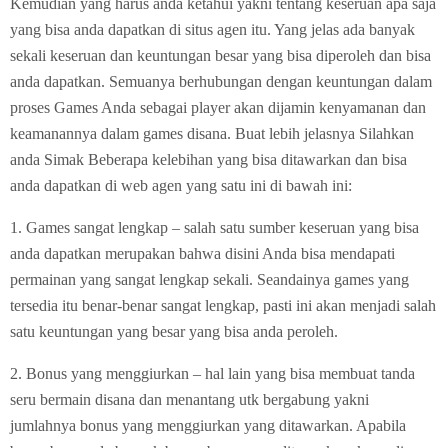
Kemudian yang harus anda ketahui yakni tentang keseruan apa saja
yang bisa anda dapatkan di situs agen itu. Yang jelas ada banyak
sekali keseruan dan keuntungan besar yang bisa diperoleh dan bisa
anda dapatkan. Semuanya berhubungan dengan keuntungan dalam
proses Games Anda sebagai player akan dijamin kenyamanan dan
keamanannya dalam games disana. Buat lebih jelasnya Silahkan
anda Simak Beberapa kelebihan yang bisa ditawarkan dan bisa
anda dapatkan di web agen yang satu ini di bawah ini:
1. Games sangat lengkap – salah satu sumber keseruan yang bisa
anda dapatkan merupakan bahwa disini Anda bisa mendapati
permainan yang sangat lengkap sekali. Seandainya games yang
tersedia itu benar-benar sangat lengkap, pasti ini akan menjadi salah
satu keuntungan yang besar yang bisa anda peroleh.
2. Bonus yang menggiurkan – hal lain yang bisa membuat tanda
seru bermain disana dan menantang utk bergabung yakni
jumlahnya bonus yang menggiurkan yang ditawarkan. Apabila