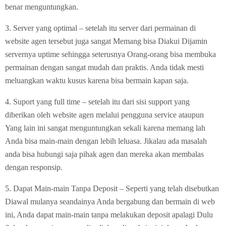
benar menguntungkan.
3. Server yang optimal – setelah itu server dari permainan di
website agen tersebut juga sangat Memang bisa Diakui Dijamin
servernya uptime sehingga seterusnya Orang-orang bisa membuka
permainan dengan sangat mudah dan praktis. Anda tidak mesti
meluangkan waktu kusus karena bisa bermain kapan saja.
4. Suport yang full time – setelah itu dari sisi support yang
diberikan oleh website agen melalui pengguna service ataupun
Yang lain ini sangat menguntungkan sekali karena memang lah
Anda bisa main-main dengan lebih leluasa. Jikalau ada masalah
anda bisa hubungi saja pihak agen dan mereka akan membalas
dengan responsip.
5. Dapat Main-main Tanpa Deposit – Seperti yang telah disebutkan
Diawal mulanya seandainya Anda bergabung dan bermain di web
ini, Anda dapat main-main tanpa melakukan deposit apalagi Dulu