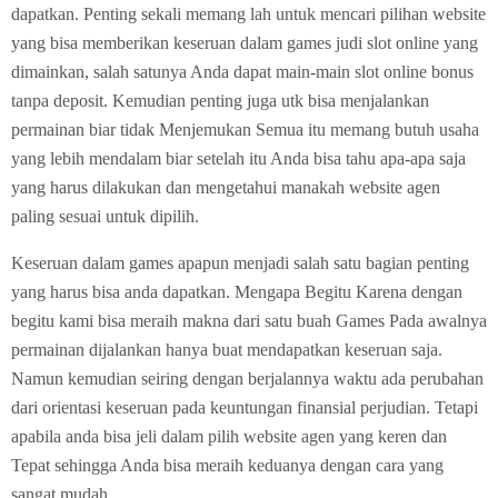
dapatkan. Penting sekali memang lah untuk mencari pilihan website
yang bisa memberikan keseruan dalam games judi slot online yang
dimainkan, salah satunya Anda dapat main-main slot online bonus
tanpa deposit. Kemudian penting juga utk bisa menjalankan
permainan biar tidak Menjemukan Semua itu memang butuh usaha
yang lebih mendalam biar setelah itu Anda bisa tahu apa-apa saja
yang harus dilakukan dan mengetahui manakah website agen
paling sesuai untuk dipilih.
Keseruan dalam games apapun menjadi salah satu bagian penting
yang harus bisa anda dapatkan. Mengapa Begitu Karena dengan
begitu kami bisa meraih makna dari satu buah Games Pada awalnya
permainan dijalankan hanya buat mendapatkan keseruan saja.
Namun kemudian seiring dengan berjalannya waktu ada perubahan
dari orientasi keseruan pada keuntungan finansial perjudian. Tetapi
apabila anda bisa jeli dalam pilih website agen yang keren dan
Tepat sehingga Anda bisa meraih keduanya dengan cara yang
sangat mudah.