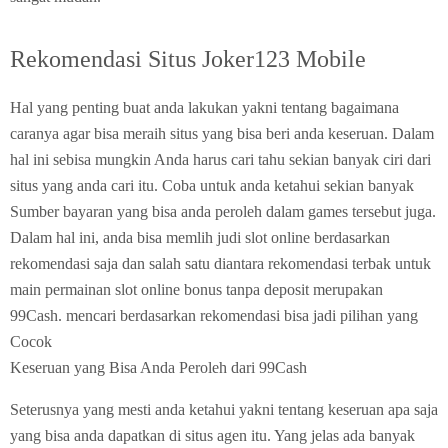
Rekomendasi Situs Joker123 Mobile
Hal yang penting buat anda lakukan yakni tentang bagaimana
caranya agar bisa meraih situs yang bisa beri anda keseruan. Dalam
hal ini sebisa mungkin Anda harus cari tahu sekian banyak ciri dari
situs yang anda cari itu. Coba untuk anda ketahui sekian banyak
Sumber bayaran yang bisa anda peroleh dalam games tersebut juga.
Dalam hal ini, anda bisa memlih judi slot online berdasarkan
rekomendasi saja dan salah satu diantara rekomendasi terbak untuk
main permainan slot online bonus tanpa deposit merupakan
99Cash. mencari berdasarkan rekomendasi bisa jadi pilihan yang
Cocok
Keseruan yang Bisa Anda Peroleh dari 99Cash
Seterusnya yang mesti anda ketahui yakni tentang keseruan apa saja
yang bisa anda dapatkan di situs agen itu. Yang jelas ada banyak