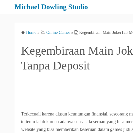
S
Michael Dowling Studio
k
i
p
Home
»
Online Games
»
Kegembiraan Main Joker123 Mo
t
o
Kegembiraan Main Jok
c
o
Tanpa Deposit
n
t
e
n
t
Terkecuali karena alasan keuntungan finansial, seseorang m
tertentu ialah karena adanya sensasi keseruan yang bisa me
website yang bisa memberikan keseruan dalam games judi sl