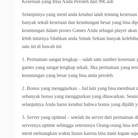
Keseruan yang Bisa Anda Peroleh dari 99Cash
Selanjutnya yang mesti anda ketahui ialah tentang keseruan 
banyak sekali keseruan dan keuntungan besar yang bisa d
keuntungan dalam proses Games Anda sebagai player aka
lebih tuturnya Silahkan anda Simak Sekian banyak kelebiha
satu ini di bawah ini:
1. Permainan sangat lengkap – salah satu sumber keseruan
games yang sangat lengkap sekali. Jika permainan yang terse
keuntungan yang besar yang bisa anda peroleh.
2. Bonus yang menggiurkan – hal lain yang bisa membuat 
sebanyak bonus yang menggiurkan yang ditawarkan. Seand
selanjutnya Anda harus ketahui bahwa bonus yang dipilih
3. Server yang optimal – setelah itu server dari permainan 
servernya uptime sehingga seterusnya Orang-orang bisa te
mesti meluangkan waktu husus karena bisa main kapan saja