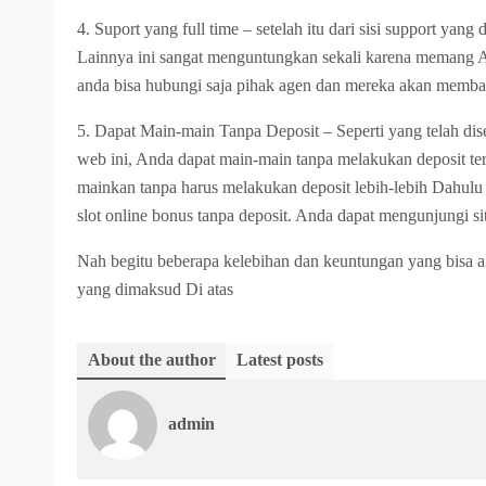
4. Suport yang full time – setelah itu dari sisi support ya
Lainnya ini sangat menguntungkan sekali karena memang A
anda bisa hubungi saja pihak agen dan mereka akan memba
5. Dapat Main-main Tanpa Deposit – Seperti yang telah d
web ini, Anda dapat main-main tanpa melakukan deposit ter
mainkan tanpa harus melakukan deposit lebih-lebih Dahulu
slot online bonus tanpa deposit. Anda dapat mengunjungi s
Nah begitu beberapa kelebihan dan keuntungan yang bisa an
yang dimaksud Di atas
About the author
Latest posts
admin