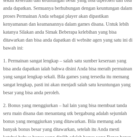
sekali keseruan dan keuntungan besar yang bisa diperoleh dan bisa
anda dapatkan. Semuanya berhubungan dengan keuntungan dalam
proses Permainan Anda sebagai player akan dipastikan
kenyamanan dan keamanannya dalam games disana. Untuk lebih
katanya Silakan anda Simak Beberapa kelebihan yang bisa
ditawarkan dan bisa anda dapatkan di website agen yang satu ini di
bawah ini:
1. Permainan sangat lengkap – salah satu sumber keseruan yang
bisa anda dapatkan ialah bahwa disini Anda bisa meraih permainan
yang sangat lengkap sekali. Bila games yang tersedia itu memang
sangat lengkap, pasti ini akan menjadi salah satu keuntungan yang
besar yang bisa anda peroleh.
2. Bonus yang menggiurkan – hal lain yang bisa membuat tanda
seru main disana dan menantang utk bergabung adalah sejumlah
bonus yang menggiurkan yang ditawarkan. Bila memang ada
banyak bonus besar yang ditawarkan, setelah itu Anda mesti