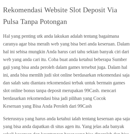
Rekomendasi Website Slot Deposit Via
Pulsa Tanpa Potongan
Hal yang penting utk anda lakukan adalah tentang bagaimana
caranya agar bisa meraih web yang bisa beri anda keseruan. Dalam
hal ini sebisa mungkin Anda harus cari tahu sekian banyak ciri dari
web yang anda cari itu. Coba buat anda ketahui beberapa Sumber
gaji yang bisa anda peroleh dalam games tersebut juga. Dalam hal
ini, anda bisa memlih judi slot online berdasarkan rekomendasi saja
dan salah satu diantara rekomendasi terbak untuk bermain games
slot online bonus tanpa deposit merupakan 99Cash. mencari
berdasarkan rekomendasi bisa jadi pilihan yang Cocok
Keseruan yang Bisa Anda Peroleh dari 99Cash
Seterusnya yang harus anda ketahui ialah tentang keseruan apa saja
yang bisa anda dapatkan di situs agen itu. Yang jelas ada banyak