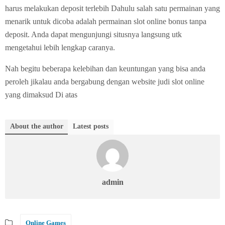
harus melakukan deposit terlebih Dahulu salah satu permainan yang
menarik untuk dicoba adalah permainan slot online bonus tanpa
deposit. Anda dapat mengunjungi situsnya langsung utk
mengetahui lebih lengkap caranya.
Nah begitu beberapa kelebihan dan keuntungan yang bisa anda
peroleh jikalau anda bergabung dengan website judi slot online
yang dimaksud Di atas
About the author
Latest posts
admin
Online Games