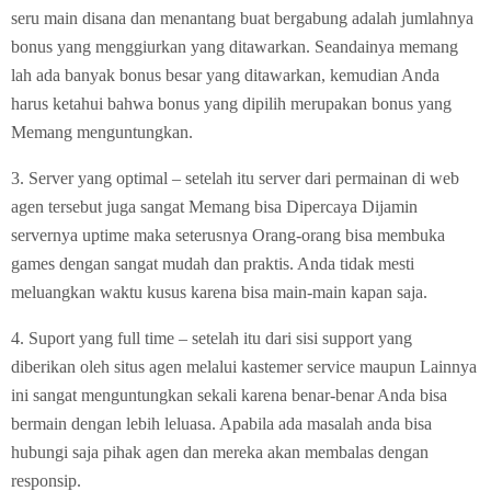
seru main disana dan menantang buat bergabung adalah jumlahnya
bonus yang menggiurkan yang ditawarkan. Seandainya memang
lah ada banyak bonus besar yang ditawarkan, kemudian Anda
harus ketahui bahwa bonus yang dipilih merupakan bonus yang
Memang menguntungkan.
3. Server yang optimal – setelah itu server dari permainan di web
agen tersebut juga sangat Memang bisa Dipercaya Dijamin
servernya uptime maka seterusnya Orang-orang bisa membuka
games dengan sangat mudah dan praktis. Anda tidak mesti
meluangkan waktu kusus karena bisa main-main kapan saja.
4. Suport yang full time – setelah itu dari sisi support yang
diberikan oleh situs agen melalui kastemer service maupun Lainnya
ini sangat menguntungkan sekali karena benar-benar Anda bisa
bermain dengan lebih leluasa. Apabila ada masalah anda bisa
hubungi saja pihak agen dan mereka akan membalas dengan
responsip.