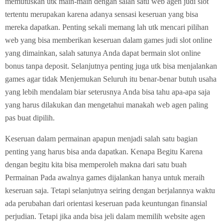
memutuskan utk main-main dengan salah satu web agen judi slot
tertentu merupakan karena adanya sensasi keseruan yang bisa
mereka dapatkan. Penting sekali memang lah utk mencari pilihan
web yang bisa memberikan keseruan dalam games judi slot online
yang dimainkan, salah satunya Anda dapat bermain slot online
bonus tanpa deposit. Selanjutnya penting juga utk bisa menjalankan
games agar tidak Menjemukan Seluruh itu benar-benar butuh usaha
yang lebih mendalam biar seterusnya Anda bisa tahu apa-apa saja
yang harus dilakukan dan mengetahui manakah web agen paling
pas buat dipilih.
Keseruan dalam permainan apapun menjadi salah satu bagian
penting yang harus bisa anda dapatkan. Kenapa Begitu Karena
dengan begitu kita bisa memperoleh makna dari satu buah
Permainan Pada awalnya games dijalankan hanya untuk meraih
keseruan saja. Tetapi selanjutnya seiring dengan berjalannya waktu
ada perubahan dari orientasi keseruan pada keuntungan finansial
perjudian. Tetapi jika anda bisa jeli dalam memilih website agen