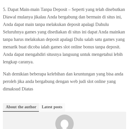
5. Dapat Main-main Tanpa Deposit – Seperti yang telah disebutkan
Diawal mulanya jikalau Anda bergabung dan bermain di situs ini,
Anda dapat main tanpa melakukan deposit apalagi Dahulu
Seluruhnya games yang disediakan di situs ini dapat Anda mainkan
tanpa harus melakukan deposit apalagi Dulu salah satu games yang
menarik buat dicoba ialah games slot online bonus tanpa deposit.
Anda dapat mengahdiri situsnya langsung untuk mengetahui lebih
lengkap caranya.
Nah demikian beberapa kelebihan dan keuntungan yang bisa anda
peroleh jika anda bergabung dengan web judi slot online yang
dimaksud Diatas
About the author
Latest posts