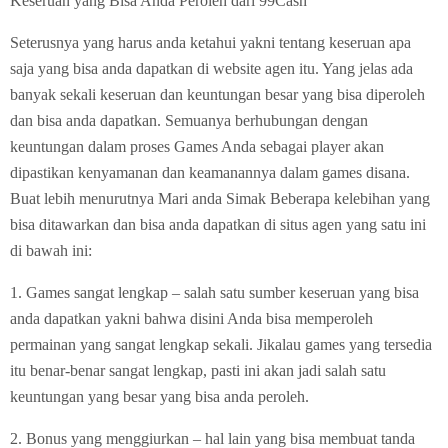
Keseruan yang Bisa Anda Peroleh dari 99Cash
Seterusnya yang harus anda ketahui yakni tentang keseruan apa
saja yang bisa anda dapatkan di website agen itu. Yang jelas ada
banyak sekali keseruan dan keuntungan besar yang bisa diperoleh
dan bisa anda dapatkan. Semuanya berhubungan dengan
keuntungan dalam proses Games Anda sebagai player akan
dipastikan kenyamanan dan keamanannya dalam games disana.
Buat lebih menurutnya Mari anda Simak Beberapa kelebihan yang
bisa ditawarkan dan bisa anda dapatkan di situs agen yang satu ini
di bawah ini:
1. Games sangat lengkap – salah satu sumber keseruan yang bisa
anda dapatkan yakni bahwa disini Anda bisa memperoleh
permainan yang sangat lengkap sekali. Jikalau games yang tersedia
itu benar-benar sangat lengkap, pasti ini akan jadi salah satu
keuntungan yang besar yang bisa anda peroleh.
2. Bonus yang menggiurkan – hal lain yang bisa membuat tanda